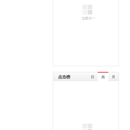
点击榜
日
月
周