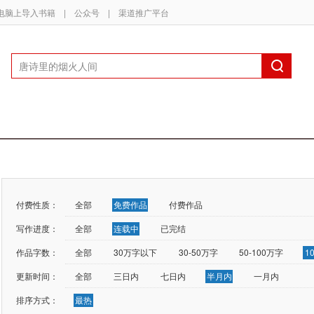
电脑上导入书籍
|
公众号
|
渠道推广平台
付费性质：
全部
免费作品
付费作品
写作进度：
全部
连载中
已完结
作品字数：
全部
30万字以下
30-50万字
50-100万字
1
更新时间：
全部
三日内
七日内
半月内
一月内
排序方式：
最热