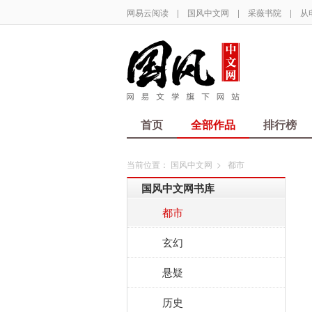
网易云阅读
|
国风中文网
|
采薇书院
|
从
首页
全部作品
排行榜
当前位置：
国风中文网
>
都市
国风中文网书库
都市
玄幻
悬疑
历史