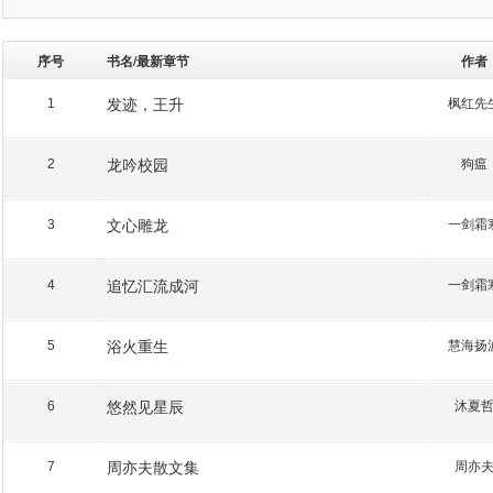
序号
书名/最新章节
作者
发迹，王升
枫红先
1
龙吟校园
狗瘟
2
文心雕龙
一剑霜
3
追忆汇流成河
一剑霜
4
浴火重生
慧海扬
5
悠然见星辰
沐夏
6
周亦夫散文集
周亦
7