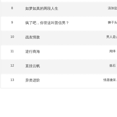
如梦如真的两段人生
汤加
8
疯了吧，你管这叫普信男？
狮子
9
战友情敌
男人是
10
逆行商海
闻绎
11
直挂云帆
炼石
12
异类进阶
情愿
13