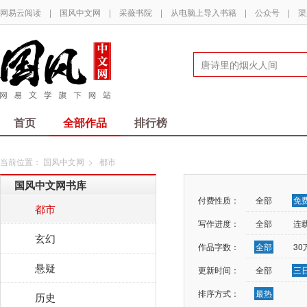
网易云阅读
|
国风中文网
|
采薇书院
|
从电脑上导入书籍
|
公众号
|
渠
首页
全部作品
排行榜
当前位置：
国风中文网
>
都市
国风中文网书库
付费性质：
全部
免
都市
写作进度：
全部
连
玄幻
作品字数：
全部
3
悬疑
更新时间：
全部
三
排序方式：
最热
历史