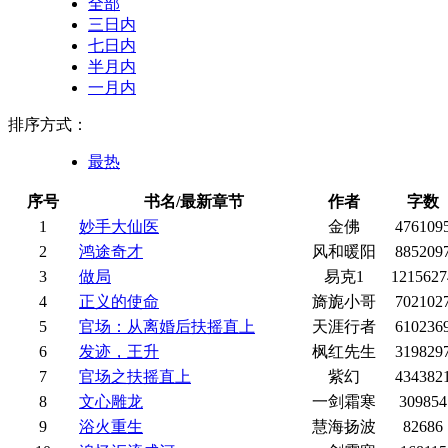
全部
三日内
七日内
半月内
一月内
排序方式：
最热
序号
书名/最新章节
作者
字数
1
妙手大仙医
金佛
476109
2
鸿途奇才
风和暖阳
885209
3
做局
易克1
1215627
4
正义的使命
旖旎小哥
702102
5
官场：从离婚后扶摇直上
天涯行者
610236
6
发迹，王升
枫红先生
319829
7
官场之扶摇直上
紫幻
434382
8
文心雕龙
一剑霜寒
309854
9
浴火重生
慧海扬波
82686