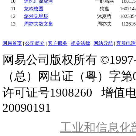
10
追忆汇流成河
一剑霜寒
168115
11
龙吟校园
狗瘟
160714
12
悠然见星辰
沐夏哲
102335
13
周亦夫散文集
周亦夫
112616
网易首页
|
公司简介
|
客户服务
|
相关法律
|
网站导航
|
客服电话
网易公司版权所有 ©1997
（总）网出证（粤）字第0
许可证号1908260 增值
20090191
工业和信息化