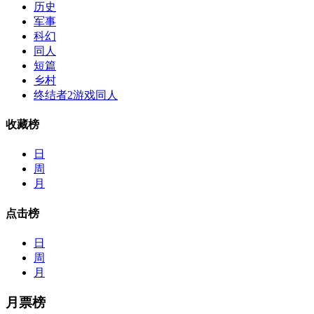
历史
军事
科幻
同人
短篇
乡村
终结者2游戏同人
收藏榜
日
周
月
点击榜
日
周
月
月票榜