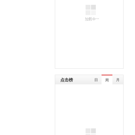
点击榜
日
月
周