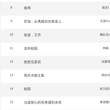
做局
易克1
8
官场：从离婚后扶摇直上
天涯行
9
发迹，王升
枫红先
10
龙吟校园
狗瘟
11
悠然见星辰
沐夏
12
周亦夫散文集
周亦
13
斩阴
妖九拐
14
当虚荣心的苦果遇到末世
希望重
15