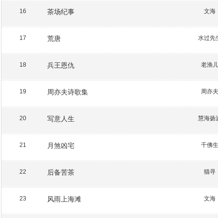
茶场纪事
文海
16
荒唐
水过先
17
兵王恩仇
老渔
18
周亦夫诗歌集
周亦
19
写意人生
慧海扬
20
月煞凶宅
千佛
21
后备苦茶
猫寻
22
风雨上海滩
文海
23