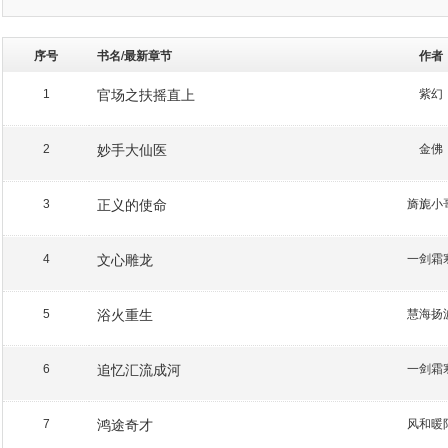
序号
书名/最新章节
作者
官场之扶摇直上
紫幻
1
妙手大仙医
金佛
2
正义的使命
旖旎小
3
文心雕龙
一剑霜
4
浴火重生
慧海扬
5
追忆汇流成河
一剑霜
6
鸿途奇才
风和暖
7