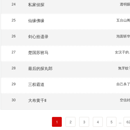
私家侦探
透明
24
仙缘佛缘
五台山
25
剑心拾遗录
泡面斩
26
楚国苏驸马
女汉
27
最后的探丸郎
無牙蚊
28
三权霸道
自己杀
29
大布黄千Ⅱ
空信
30
1
2
3
4
5
...
6