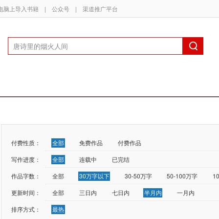
电脑上导入书籍
|
公众号
|
渠道推广平台
付费性质：
全部
免费作品
付费作品
写作进度：
全部
连载中
已完结
作品字数：
全部
30万字以下
30-50万字
50-100万字
1
更新时间：
全部
三日内
七日内
半月内
一月内
排序方式：
最热