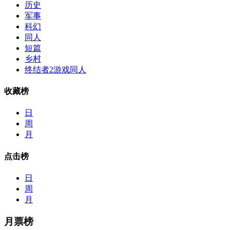
历史
军事
科幻
同人
短篇
乡村
终结者2游戏同人
收藏榜
日
周
月
点击榜
日
周
月
月票榜