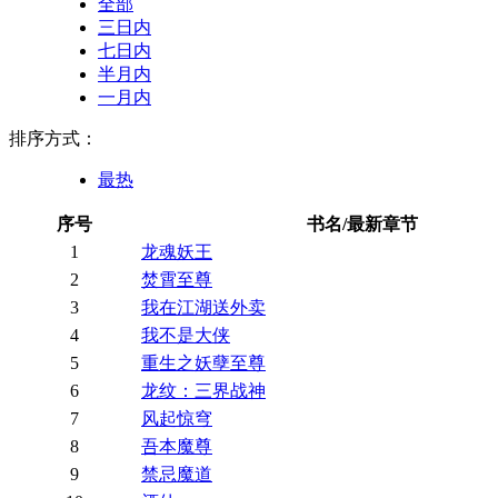
全部
三日内
七日内
半月内
一月内
排序方式：
最热
序号
书名/最新章节
1
龙魂妖王
2
焚霄至尊
3
我在江湖送外卖
4
我不是大侠
5
重生之妖孽至尊
6
龙纹：三界战神
7
风起惊穹
8
吾本魔尊
9
禁忌魔道