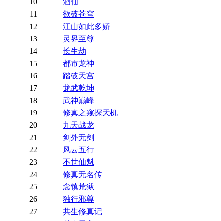
10
酒仙
11
欲破苍穹
12
江山如此多娇
13
灵界至尊
14
长生劫
15
都市龙神
16
踏破天宫
17
龙武乾坤
18
武神巅峰
19
修真之窥探天机
20
九天战龙
21
剑外无剑
22
风云五行
23
不世仙魁
24
修真无名传
25
念镇荒狱
26
独行邪尊
27
共生修真记