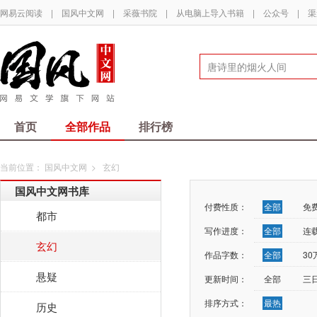
网易云阅读
|
国风中文网
|
采薇书院
|
从电脑上导入书籍
|
公众号
|
渠
首页
全部作品
排行榜
当前位置：
国风中文网
>
玄幻
国风中文网书库
付费性质：
全部
免
都市
写作进度：
全部
连
玄幻
作品字数：
全部
3
悬疑
更新时间：
全部
三
排序方式：
最热
历史