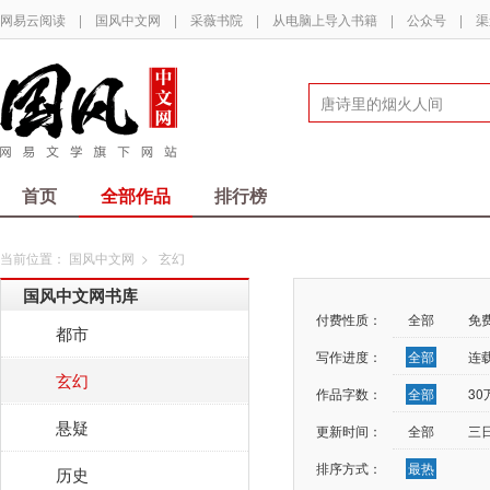
网易云阅读
|
国风中文网
|
采薇书院
|
从电脑上导入书籍
|
公众号
|
渠
首页
全部作品
排行榜
当前位置：
国风中文网
>
玄幻
国风中文网书库
付费性质：
全部
免
都市
写作进度：
全部
连
玄幻
作品字数：
全部
3
悬疑
更新时间：
全部
三
排序方式：
最热
历史