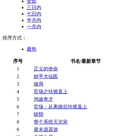
全部
三日内
七日内
半月内
一月内
排序方式：
最热
序号
书名/最新章节
1
正义的使命
2
妙手大仙医
3
做局
4
官场之扶摇直上
5
鸿途奇才
6
官场：从离婚后扶摇直上
7
斩阴
8
带个系统灭北宋
9
唐末逍遥游