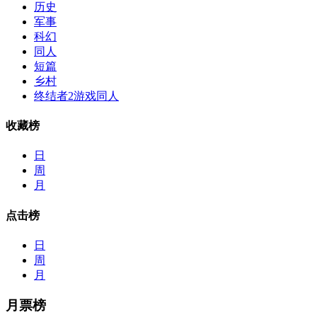
历史
军事
科幻
同人
短篇
乡村
终结者2游戏同人
收藏榜
日
周
月
点击榜
日
周
月
月票榜