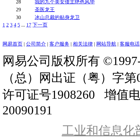
28
我的九个美女债主绝色风华
29
圣医龙王
30
冰山总裁的贴身龙卫
1
2
3
4
5
...
17
下一页
网易首页
|
公司简介
|
客户服务
|
相关法律
|
网站导航
|
客服电话
网易公司版权所有 ©1997
（总）网出证（粤）字第0
许可证号1908260 增值
20090191
工业和信息化