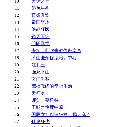
10
天谜之局
11
娇色生香
12
官婿升途
13
帝国资本
14
绝品狂医
15
锐刃无锋
16
阴阳学堂
17
崇祯，师叔来教你做皇帝
18
茅山业余捉鬼培训中心
19
江北王
20
强龙下山
21
玄门刺客
22
驾校教练的幸福生活
23
天师令
24
师父，要矜持！
25
王朝之逐鹿中原
26
国民女神倒追狂撩，我人麻了
27
仕途狂少