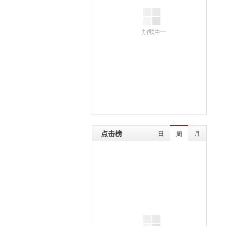
点击榜
日
月
周