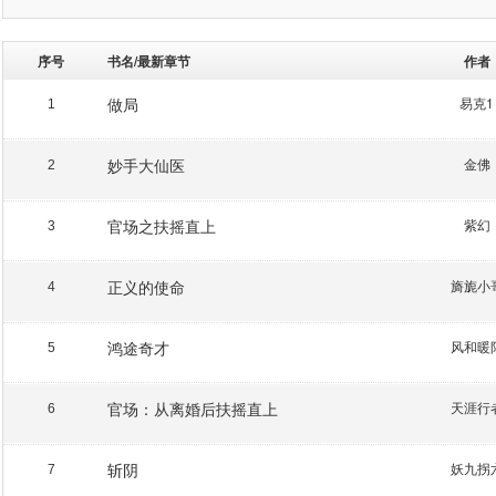
序号
书名/最新章节
作者
做局
易克1
1
妙手大仙医
金佛
2
官场之扶摇直上
紫幻
3
正义的使命
旖旎小
4
鸿途奇才
风和暖
5
官场：从离婚后扶摇直上
天涯行
6
斩阴
妖九拐
7