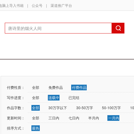
电脑上导入书籍
|
公众号
|
渠道推广平台
付费性质：
全部
免费作品
付费作品
写作进度：
全部
连载中
已完结
作品字数：
全部
30万字以下
30-50万字
50-100万字
1
更新时间：
全部
三日内
七日内
半月内
一月内
排序方式：
最热