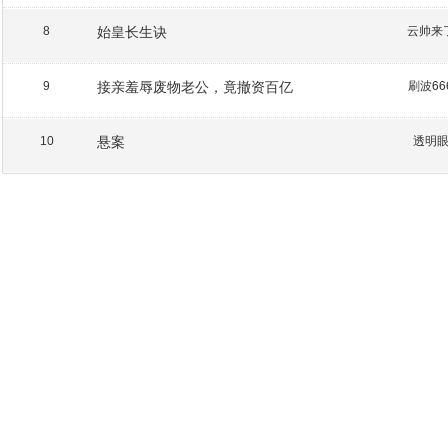
始皇长生诀
云帅来
8
接亲羞辱废物老公，竟撤资百亿
刷波66
9
悬案
透明
10