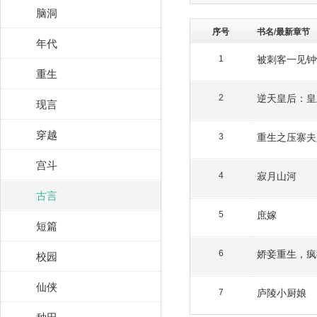
脑洞
序号
书名/最新章节
年代
被刺客一见钟
1
重生
逆天皇后：皇
2
现言
穿越
重生之压寨夫
3
宫斗
寂月山河
4
古言
庶嫁
5
短篇
娇妾重生，疯
校园
6
仙侠
庐陵小厨娘
7
种田