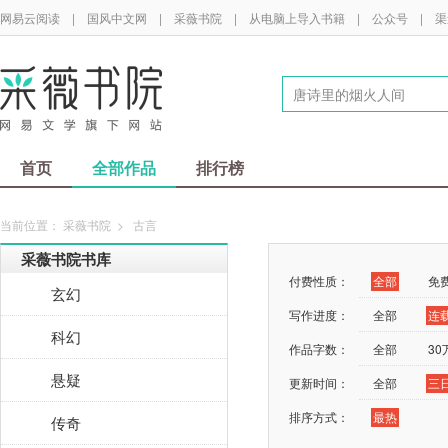
网易云阅读
|
国风中文网
|
采薇书院
|
从电脑上导入书籍
|
公众号
|
渠
首页
全部作品
排行榜
当前位置：
采薇书院
>
古言
采薇书院书库
付费性质：
全部
免
玄幻
写作进度：
全部
连
科幻
作品字数：
全部
3
悬疑
更新时间：
全部
三
排序方式：
最热
传奇