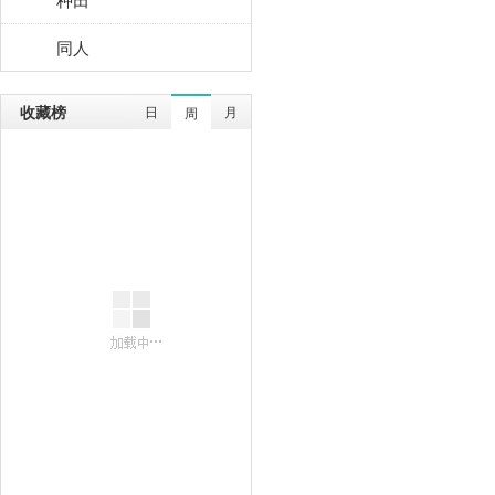
同人
收藏榜
日
月
周