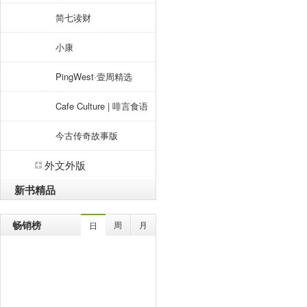
简七读财
小康
PingWest·壹周精选
Cafe Culture | 啡言食语
今古传奇故事版
外文外版
新书精品
畅销榜
周
月
日