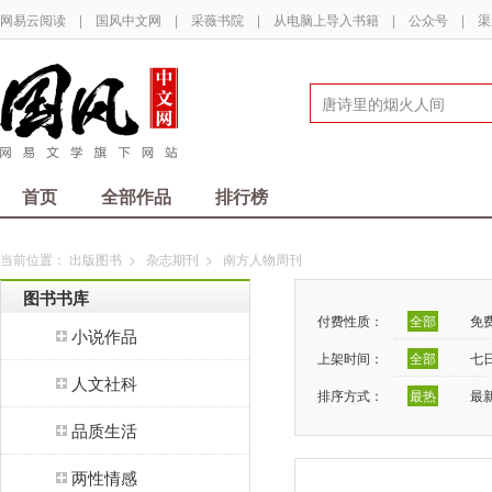
网易云阅读
|
国风中文网
|
采薇书院
|
从电脑上导入书籍
|
公众号
|
渠
首页
全部作品
排行榜
当前位置：
出版图书
>
杂志期刊
>
南方人物周刊
图书书库
付费性质：
全部
免
小说作品
上架时间：
全部
七
人文社科
排序方式：
最热
最
品质生活
两性情感