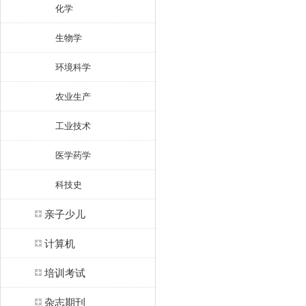
化学
制中
会、
感和
生物学
战，
防护
环境科学
众热
式，
农业生产
误区
问，
发生
工业技术
床表
规范
医学药学
在大
明真
科技史
解读
确的
施。
亲子少儿
入浅
的相
计算机
的解
时、
群众
培训考试
有的
杂志期刊