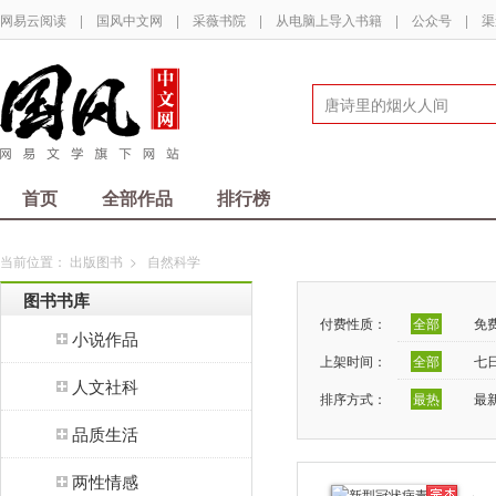
网易云阅读
|
国风中文网
|
采薇书院
|
从电脑上导入书籍
|
公众号
|
渠
首页
全部作品
排行榜
当前位置：
出版图书
>
自然科学
图书书库
付费性质：
全部
免
小说作品
上架时间：
全部
七
人文社科
排序方式：
最热
最
品质生活
两性情感