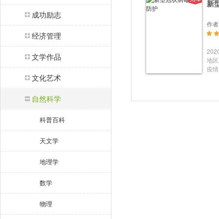
新
成功励志
作者
经济管理
20
文学作品
地区
疫情
文化艺术
中共
军委
级党
自然科学
群众
位，
科普百科
开展
决遏
患者
天文学
因，
程；
地理学
策措
会大
数学
年1
病毒
示》
物理
方出
科技