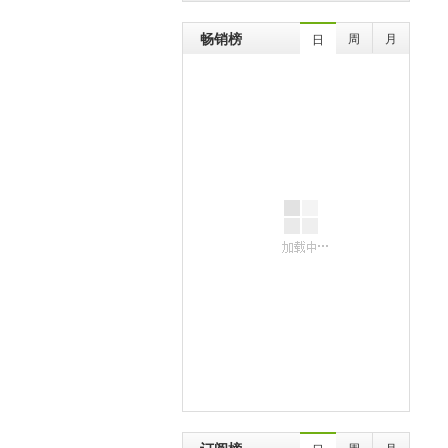
畅销榜
周
月
日
周
月