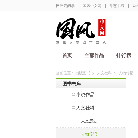
网易云阅读
|
国风中文网
|
采薇书院
|
从
首页
全部作品
排行榜
当前位置：
出版图书
>
人文社科
>
人物传记
图书书库
小说作品
人文社科
人文历史
人物传记