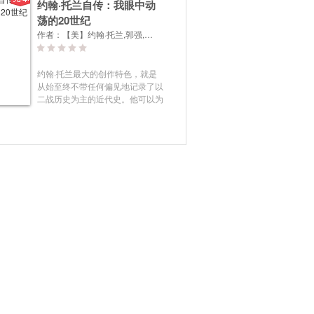
约翰·托兰自传：我眼中动
荡的20世纪
作者：
【美】约翰·托兰,郭强,张顺生
约翰·托兰最大的创作特色，就是
从始至终不带任何偏见地记录了以
二战历史为主的近代史。他可以为
了一本书采访上百个人，做长达数
年的调研，目的就是为了尽所有的
可能还原历史的本来面貌。这本书
与其说是一本个人传记，不如说约
翰·托兰忠实地记录了他亲身参与
的20世纪的重要史事，更偏向于社
科历史类著作。