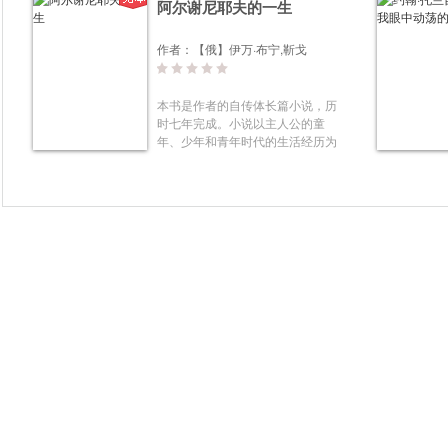
阿尔谢尼耶夫的一生
作者：
【俄】伊万·布宁,靳戈
本书是作者的自传体长篇小说，历
时七年完成。小说以主人公的童
年、少年和青年时代的生活经历为
基本线索，用散文诗一样的优雅笔
调，将大自然的声音、气味、色彩
和光线，细腻捕捉并诉诸笔端，并
且抒情地回忆了俄罗斯的乡土、古
老的民风，从主观感受和体验中不
断探索与发现自我，展现了俄国古
典文学的传统本色。《纽约时报》
评价《阿尔谢尼耶夫的一生》时
称：“布宁平静、克制的叙述传递
了一个‘永恒的问题’——关于人类
的命运、生活、爱与死亡。”