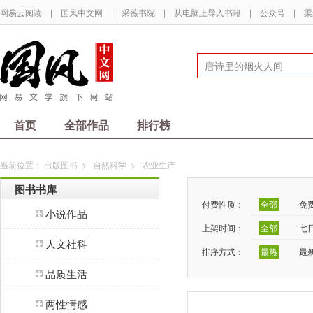
网易云阅读
|
国风中文网
|
采薇书院
|
从电脑上导入书籍
|
公众号
|
渠
首页
全部作品
排行榜
当前位置：
出版图书
>
自然科学
>
农业生产
图书书库
付费性质：
全部
免
小说作品
上架时间：
全部
七
人文社科
排序方式：
最热
最
品质生活
两性情感