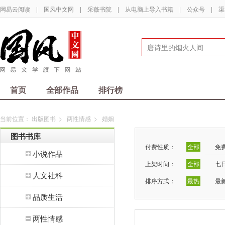
网易云阅读
|
国风中文网
|
采薇书院
|
从电脑上导入书籍
|
公众号
|
渠
首页
全部作品
排行榜
当前位置：
出版图书
>
两性情感
>
婚姻
图书书库
付费性质：
全部
免
小说作品
上架时间：
全部
七
人文社科
排序方式：
最热
最
品质生活
两性情感