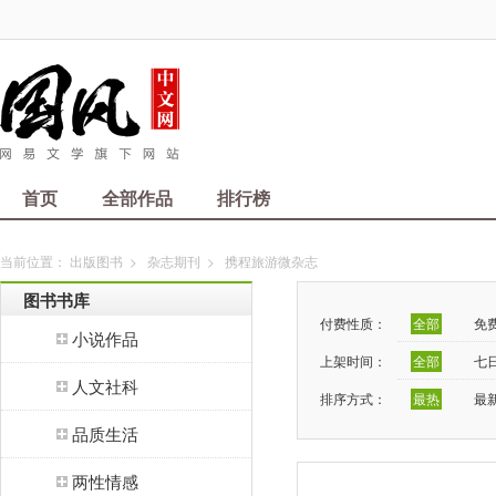
首页
全部作品
排行榜
当前位置：
出版图书
>
杂志期刊
>
携程旅游微杂志
图书书库
付费性质：
全部
免
小说作品
上架时间：
全部
七
人文社科
排序方式：
最热
最
品质生活
两性情感