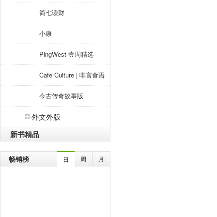
简七读财
小康
PingWest·壹周精选
Cafe Culture | 啡言食语
今古传奇故事版
外文外版
新书精品
畅销榜
周
月
日