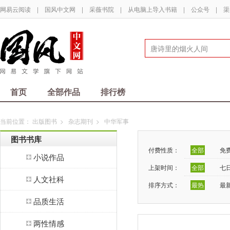
网易云阅读
|
国风中文网
|
采薇书院
|
从电脑上导入书籍
|
公众号
|
渠
首页
全部作品
排行榜
当前位置：
出版图书
>
杂志期刊
>
中华军事
图书书库
付费性质：
全部
免
小说作品
上架时间：
全部
七
人文社科
排序方式：
最热
最
品质生活
两性情感