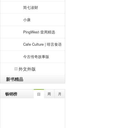
简七读财
小康
PingWest·壹周精选
Cafe Culture | 啡言食语
今古传奇故事版
外文外版
新书精品
畅销榜
周
月
日