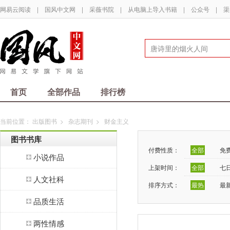
网易云阅读
|
国风中文网
|
采薇书院
|
从电脑上导入书籍
|
公众号
|
渠
首页
全部作品
排行榜
当前位置：
出版图书
>
杂志期刊
>
财金主义
图书书库
付费性质：
全部
免
小说作品
上架时间：
全部
七
人文社科
排序方式：
最热
最
品质生活
两性情感