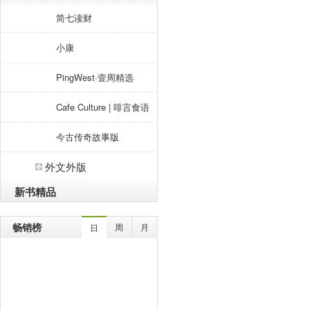
简七读财
小康
PingWest·壹周精选
Cafe Culture | 啡言食语
今古传奇故事版
外文外版
新书精品
畅销榜
周
月
日