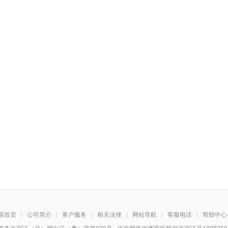
易首页
|
公司简介
|
客户服务
|
相关法律
|
网站导航
|
客服电话
|
帮助中心
务许可证（总）网出证（粤）字第030号 信息网络传播视听节目许可证号1908260 增