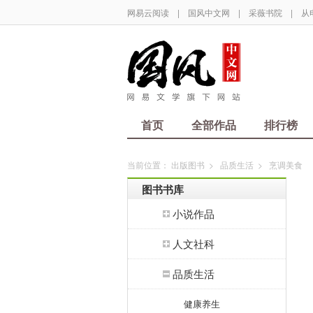
网易云阅读
|
国风中文网
|
采薇书院
|
从
首页
全部作品
排行榜
当前位置：
出版图书
>
品质生活
>
烹调美食
图书书库
小说作品
人文社科
品质生活
健康养生