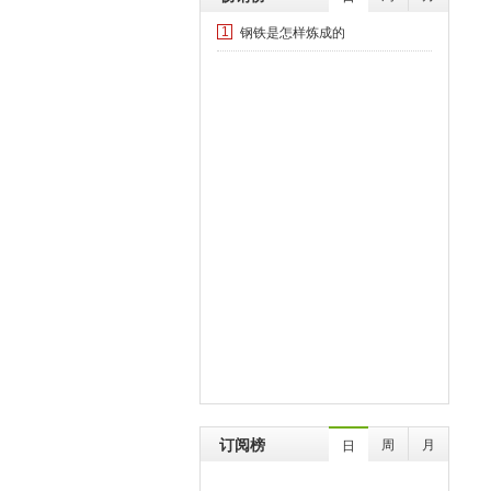
钢铁是怎样炼成的
1
订阅榜
周
月
日